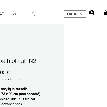
Se con
CT
EUR (€)
path of ligh N2
Prix
,00 €
toms charges
 acrylique sur toile
: 73 x 92 cm (non encadré)
laire unique : Original
é devant et dos