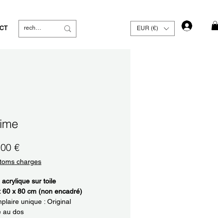
Se con
CT
EUR (€)
time
Prix
,00 €
toms charges
 acrylique sur toile
: 60 x 80 cm (non encadré)
laire unique : Original
é au dos