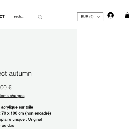
Se con
CT
EUR (€)
ect autumn
Prix
,00 €
toms charges
 acrylique sur toile
: 70 x 100 cm (non encadré)
laire unique : Original
é au dos