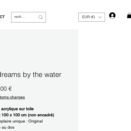
Se con
CT
EUR (€)
reams by the water
Prix
,00 €
toms charges
 acrylique sur toile
: 100 x 100 cm (non encadré)
laire unique : Original
é au dos