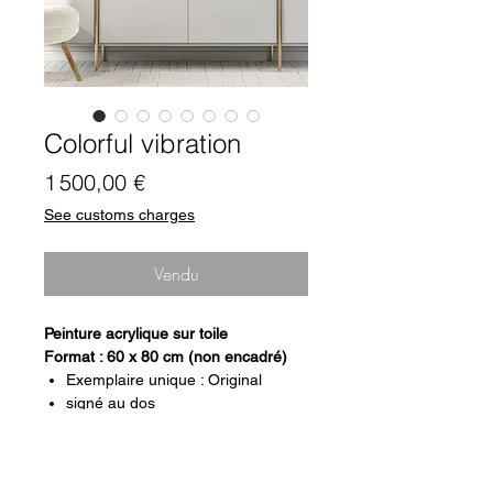
Colorful vibration
Prix
1 500,00 €
See customs charges
Vendu
Peinture acrylique sur toile
Format : 60 x 80 cm (non encadré)
Exemplaire unique : Original
signé au dos
certificat d'authenticité
Toile montée sur châssis en bois
Vernis de protection contre les UV